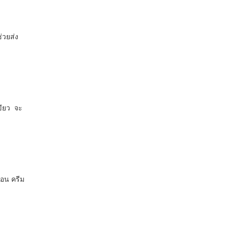
่วยส่ง
ขียว จะ
่อน ครีม