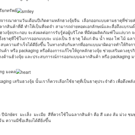
ียกทรัพย์
พิจารณาตามวันเดือนปีเกิดตามหลักฮวงจุ้ยจีน เลือกออกแบบตามธาตุที่ช่วยส่
นค้าที่ดี ทำให้เป็นที่จดจำ สามารถถ่ายทอดเอกลักษณ์และสื่อถึงแบรนด์ไ
ฮวงจุ้ยประกอบ จะส่งผลต่อการรับรู้ต่อผู้บริโภค ที่มีต่อผลิตภัณฑ์ในแง่บวก จ
ซึ่งธาตุที่ใช้ในการออกแบบจะ แบ่งเป็น 5 ธาตุ ได้แก่ ดิน น้ำ ทอง ไฟ ไม้ ฉล
ระสบความสำเร็จได้ดียิ่งขึ้น ในทางกลับกันหากที่ออกแบบมาผิดอาจทำให้กิจกา
สินค้า หรือ packaging หรือต้องการแก้ไขให้ถูกหลักฮวงจุ้ย ช่วยเสริมดวงธุรกิ
ชาญทางด้านฮ้วงจุ้ย และประสบการณ์การออกแบบฉลากสินค้า หรือ packaging ม
ing มงคล
ng เสริมฮวงจุ้ย นั้นเราก็ควรเลือกใช้ธาตุที่เป็นธาตุประจำตัว เพื่อดึงพลัง
 ปีนักษัตร มะเส็ง มะเมีย สีที่ควรใช้ในฉลากสินค้า คือ สี แดง ส้ม ม่วง ชมพ
ความมีชื่อเสียงได้ดียิ่งขึ้น