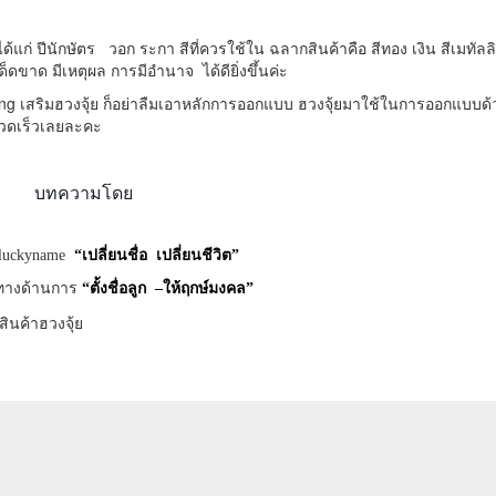
้แก่ ปีนักษัตร วอก ระกา สีที่ควรใช้ใน ฉลากสินค้าคือ สีทอง เงิน สีเมทัล
ดขาด มีเหตุผล การมีอำนาจ ได้ดียิ่งขึ้นค่ะ
g เสริมฮวงจุ้ย ก็อย่าลืมเอาหลักการออกแบบ ฮวงจุ้ยมาใช้ในการออกแบบด
งรวดเร็วเลยละคะ
บทความโดย
eluckyname
“เปลี่ยนชื่อ เปลี่ยนชีวิต”
าญทางด้านการ
“ตั้งชื่อลูก
–ให้ฤกษ์มงคล
”
นค้าฮวงจุ้ย