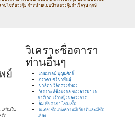
เว็บไซต์ฮวงจุ้ย จำหน่ายแบบบ้านฮวงจุ้ยสำเร็จรูป ฤกษ์
วิเคราะชื่อดารา
ท่านอื่นๆ
พย์
เฌอมาลย์ บุญยศักดิ์
ภราดร ศรีชาพันธุ์
ชาลิดา วิจิตรวงศ์ทอง
วิเคราะห์ชื่อมงคล ของอารยา เอ
ฮาร์เก็ต เจ้าหญิงของวงการ
อั้ม พัชราภา ไชยเชื้อ
วยเสริมใน
ณเดช ชื่อแห่งความมีเกียรติและมีชื่อ
หรือ
เสียง