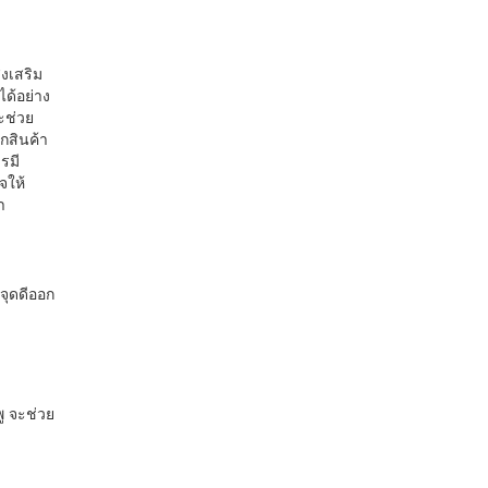
งเสริม
ด้อย่าง
ะช่วย
ากสินค้า
รมี
จให้
า
จุดดีออก
ู จะช่วย